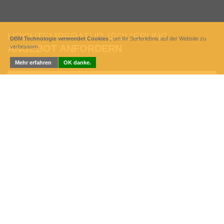
HOCHTEMPERATUR-ISOLIERUNG
DBM Technologie verwendet Cookies
, um Ihr Surferlebnis auf der Website zu
ANGEBOT ANFORDERN
verbessern.
Mehr erfahren
OK danke.
Nächste
Weiche Matratze für industrielle Isolierung