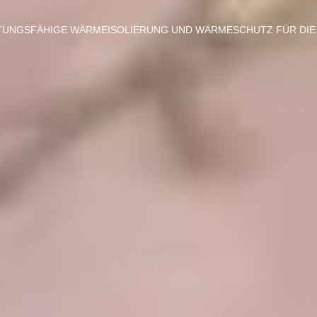
TUNGSFÄHIGE WÄRMEISOLIERUNG UND WÄRMESCHUTZ FÜR DIE 