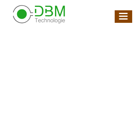
HOCHLEISTUNGSFÄHIGE WÄRMEISOLIERUNG UND
WÄRMESCHUTZ FÜR DIE INDUSTRIE