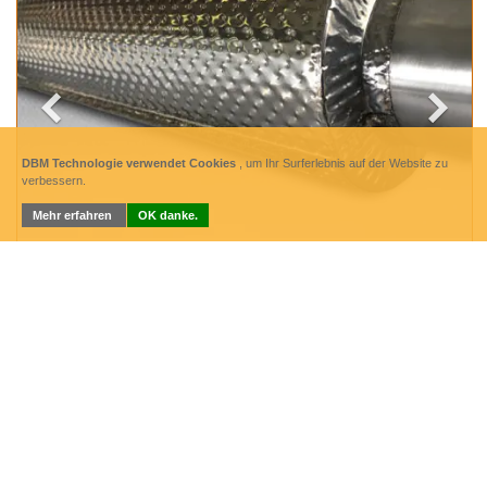
DBM Technologie verwendet Cookies
, um Ihr Surferlebnis auf der Website zu
verbessern.
Mehr erfahren
OK danke.
WÄRME - ISOLIERUNG
DBM Technologie entwickelt und fertigt Hochleistungs-
Wärmeschutz, integriert auf Ihr Bauteil mit einer
Temperatur bis zu 1200 ° C. . . .