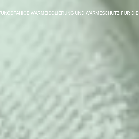
TUNGSFÄHIGE WÄRMEISOLIERUNG UND WÄRMESCHUTZ FÜR DIE 